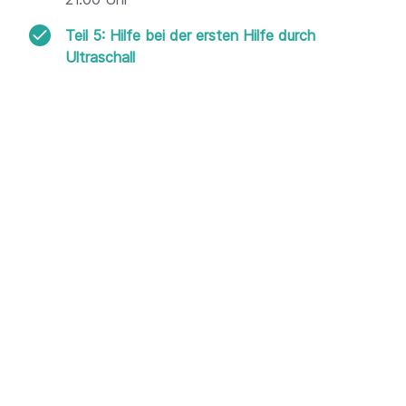
Teil 5: Hilfe bei der ersten Hilfe durch
Ultraschall
Dienstag, 09. Dezember 2025, 19.30 Uhr -
21.00 Uhr